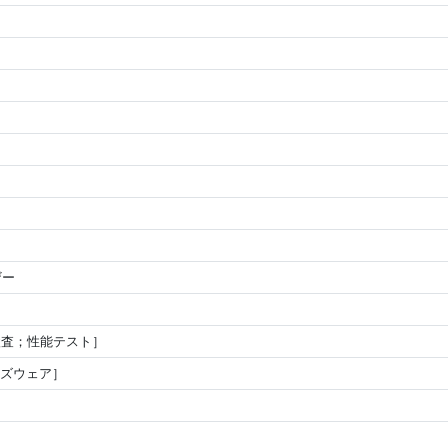
ザー
検査；性能テスト］
ンズウェア］