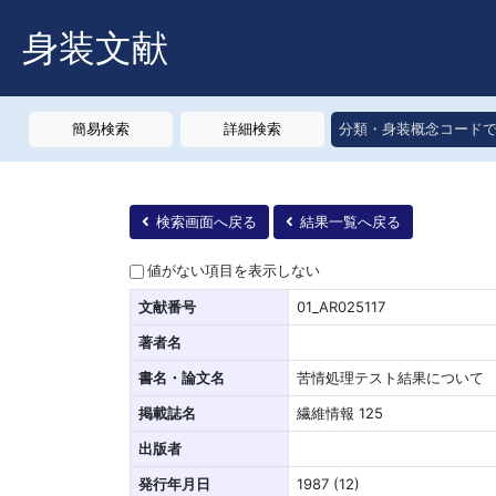
身装文献
簡易検索
詳細検索
分類・身装概念コード
検索画面へ戻る
結果一覧へ戻る
値がない項目を表示しない
文献番号
01_AR025117
著者名
書名・論文名
苦情処理テスト結果について
掲載誌名
繊維情報 125
出版者
発行年月日
1987 (12)