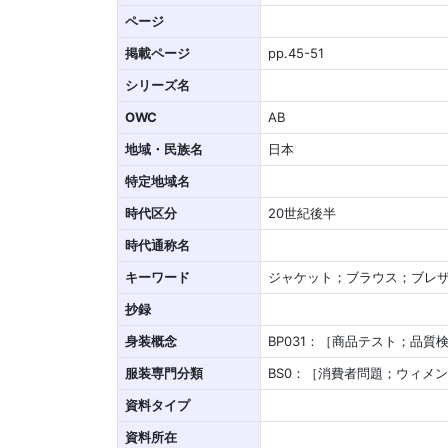
ページ
掲載ページ
pp.45-51
シリーズ名
OWC
AB
地域・民族名
日本
特定地域名
時代区分
20世紀後半
時代通称名
キーワード
ジャケット；ブラウス；ブレ
抄録
身装概念
BP031：［商品テスト；品質
服装専門分類
BS0：［消費者問題；ウィメ
資料タイプ
資料所在